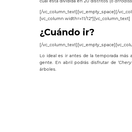
cual está dividida en 20 distritos (o
arrodis
[/vc_column_text][vc_empty_space][/vc_co
[vc_column width=»11/12″][vc_column_text]
¿Cuándo ir?
[/vc_column_text][vc_empty_space][vc_col
Lo ideal es ir antes de la temporada más 
gente. En abril podrás disfrutar de
‘Chery
árboles.