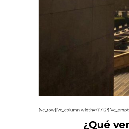
[vc_row][vc_column width=»11/12″][vc_emp
¿Qué ver