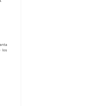
a.
anta
 los