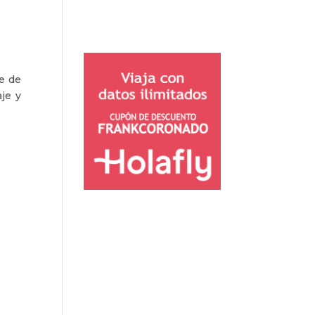
e de
je y