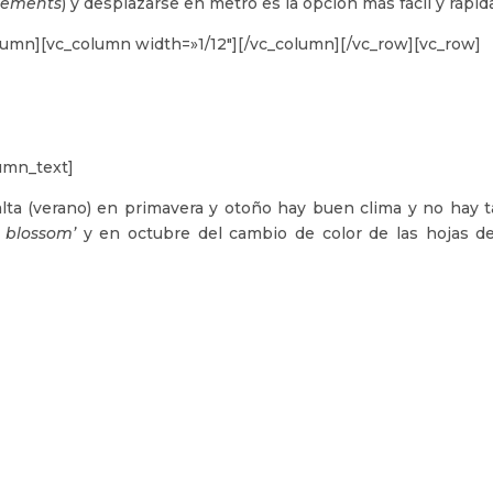
sements
) y desplazarse en metro es la opción más fácil y rápid
lumn][vc_column width=»1/12″][/vc_column][/vc_row][vc_row]
umn_text]
alta (verano) en primavera y otoño hay buen clima y no hay t
 blossom’
y en octubre del cambio de color de las hojas de