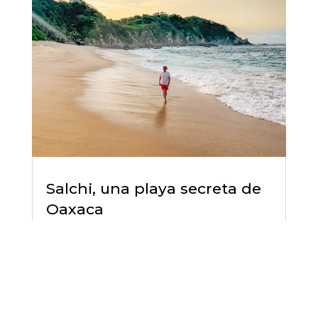
Salchi, una playa secreta de
Oaxaca
Sep 16, 2022
|
México
,
Oaxaca
leer más