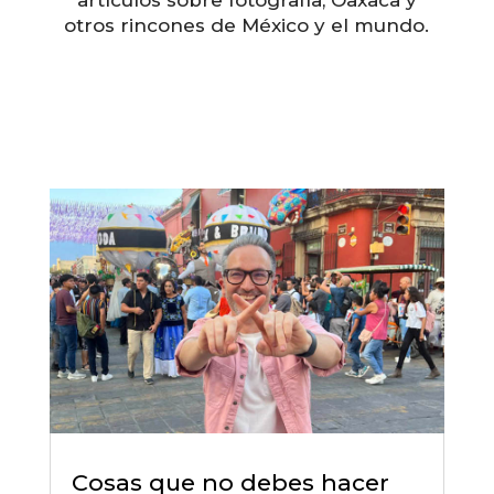
artículos sobre fotografía, Oaxaca y
otros rincones de México y el mundo.
Impact-Site-Verification: fcef93e3-bf21-41ca-
9605-ed11d647bf43
Cosas que no debes hacer